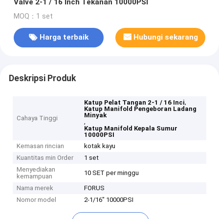
Valve 2-1 / 16 Inch Tekanan 10000PSI
MOQ：1 set
Harga terbaik
Hubungi sekarang
Deskripsi Produk
,
Katup Pelat Tangan 2-1 / 16 Inci
Katup Manifold Pengeboran Ladang
Minyak
Cahaya Tinggi
,
Katup Manifold Kepala Sumur
10000PSI
Kemasan rincian
kotak kayu
Kuantitas min Order
1 set
Menyediakan
10 SET per minggu
kemampuan
Nama merek
FORUS
Nomor model
2-1/16" 10000PSI