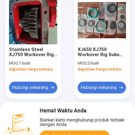
Stainless Steel
XJ650 XJ750
XJ750 Workover Rig
Workover Rig Suku
Parts Pompa Oli
Cadang Kit Perbaikan
MOQ:
1 buah
MOQ:
2 buah
Hidraulik Power Take
Piston Rem Eaton
dapatkan harga terbaru
dapatkan harga terbaru
Off
Hubungi sekarang
Hubungi sekarang
Hemat Waktu Anda
Biarkan kami menghubungi produk terbaik
dengan Anda.