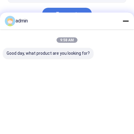
Tabung Kapiler Stainless Steel
Terus
tabung melingkar
admin
Aditif Cairan Pengeboran
Kategori Kami
9:58 AM
Sendi Putar
Good day, what product are you looking for?
Shaker Screen Mesh
Bagian Pompa
Liner Pompa Lumpur
Piston Pompa
Lumpur
Lumpur
Rumah
Tentang
Hubungi
Desktop
kita
kami
Site
Sitemap
Privacy Policy