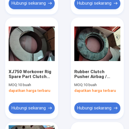
Hubungi sekarang
Hubungi sekarang
XJ750 Workover Rig
Rubber Clutch
Spare Part Clutch
Pusher Airbag /
Friction Plate Untuk
Turntable Clutch
MOQ:
10 buah
MOQ:
10 buah
Peralatan Industri
Airbag Untuk Rig
dapatkan harga terbaru
dapatkan harga terbaru
Workover XJ750
Hubungi sekarang
Hubungi sekarang