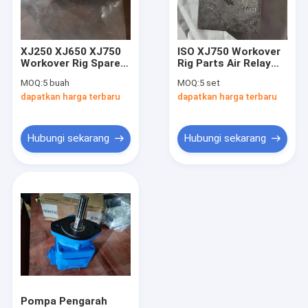
Tentang Kami
Tur Pabrik
XJ250 XJ650 XJ750
ISO XJ750 Workover
Workover Rig Spare
Rig Parts Air Relay
Kontrol Kualitas
Part Festo Shuttle
Valve XJ-120 VL/O-3-
MOQ:
5 buah
MOQ:
5 set
Valve
1/2
dapatkan harga terbaru
dapatkan harga terbaru
Hubungi Kami
Berita
Hubungi sekarang
Hubungi sekarang
Kasus
Bagian Pompa Lumpur
Liner Pompa Lumpur
Piston Pompa Lumpur
Pompa Pengarah