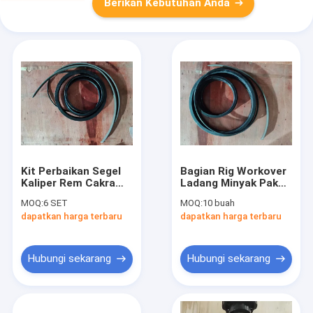
Berikan Kebutuhan Anda
Kit Perbaikan Segel
Bagian Rig Workover
Kaliper Rem Cakram
Ladang Minyak Paket
Karet XJ750 Suku
Kit Perbaikan Segel
MOQ:
6 SET
MOQ:
10 buah
Cadang Rig Workover
Penjepit
dapatkan harga terbaru
dapatkan harga terbaru
Keselamatan Rem
Cakram Karet
Hubungi sekarang
Hubungi sekarang