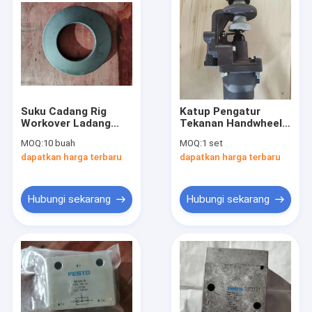
Suku Cadang Rig
Katup Pengatur
Workover Ladang
Tekanan Handwheel
Minyak XJ750 Brake
Stainless Steel
MOQ:
10 buah
MOQ:
1 set
Safety Clamp Disc
Workover Rig Spare
dapatkan harga terbaru
dapatkan harga terbaru
Spring
Part XJ750
Hubungi sekarang
Hubungi sekarang
Beranda
Produk
Video