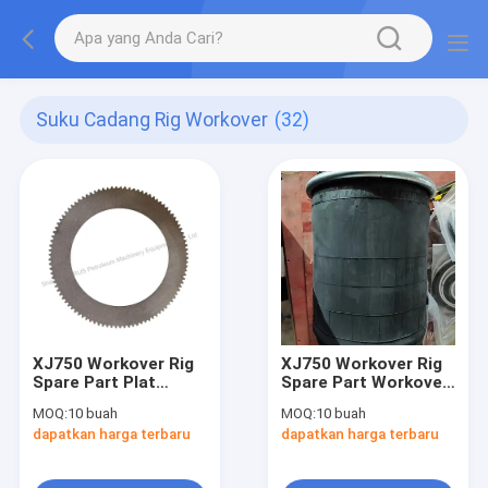
Suku Cadang Rig Workover
(32)
XJ750 Workover Rig
XJ750 Workover Rig
Spare Part Plat
Spare Part Workover
Kopling Gesekan
Rig Pontoon
MOQ:
10 buah
MOQ:
10 buah
Untuk Kopling
Suspension Airbag
dapatkan harga terbaru
dapatkan harga terbaru
Silinder