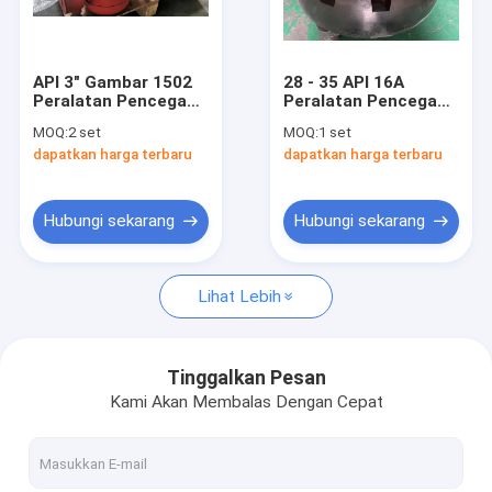
Tentang Kami
Tur Pabrik
API 3" Gambar 1502
28 - 35 API 16A
Peralatan Pencegah
Peralatan Pencegah
Kontrol Kualitas
Ledakan Katup
Ledakan Inti Karet
MOQ:
2 set
MOQ:
1 set
Steker Tekanan
Annular
dapatkan harga terbaru
dapatkan harga terbaru
Tinggi
Hubungi Kami
Berita
Hubungi sekarang
Hubungi sekarang
Kasus
Lihat Lebih
Bagian Pompa Lumpur
Tinggalkan Pesan
Kami Akan Membalas Dengan Cepat
Liner Pompa Lumpur
Piston Pompa Lumpur