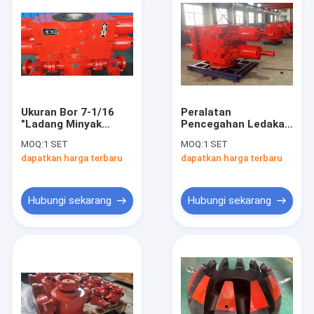
Ukuran Bor 7-1/16
Peralatan
"Ladang Minyak
Pencegahan Ledakan
Pengeboran Blow Out
Pengeboran
MOQ:
1 SET
MOQ:
1 SET
Preventer Peralatan
Lapangan Minyak
dapatkan harga terbaru
dapatkan harga terbaru
Tipe ganda Ram BOP
BOP Ram Ganda
2FZ18-35
Hubungi sekarang
Hubungi sekarang
Beranda
Produk
Video