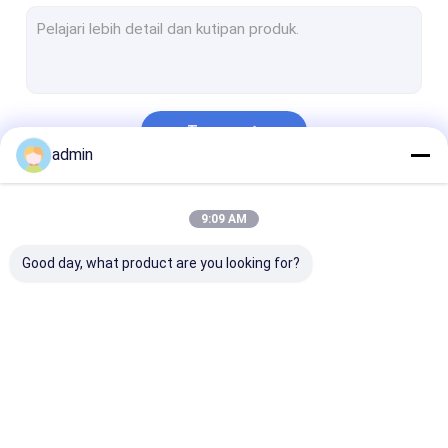
Pompa lumpur pengeboran
Komponen Rig Pengeboran
Katup Gerbang Dan Katup Bola
Terus
Segel BOP
admin
Peralatan Pencegah Ledakan
Kategori Kami
9:09 AM
Suku Cadang Rig Workover
Good day, what product are you looking for?
Meja Putar Tikar Anti Slip
Alat Kepala Sumur
Pipa Pengeboran Casing
Bagian Pompa
Liner Pompa Lumpur
Piston Pompa
Baja paduan khusus
Lumpur
Lumpur