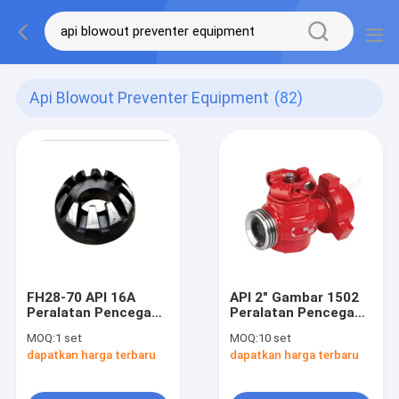
Api Blowout Preventer Equipment
(82)
FH28-70 API 16A
API 2" Gambar 1502
Peralatan Pencegah
Peralatan Pencegah
Ledakan Inti Karet
Ledakan Katup
MOQ:
1 set
MOQ:
10 set
BOP
Steker Tekanan
dapatkan harga terbaru
dapatkan harga terbaru
Tinggi FMC