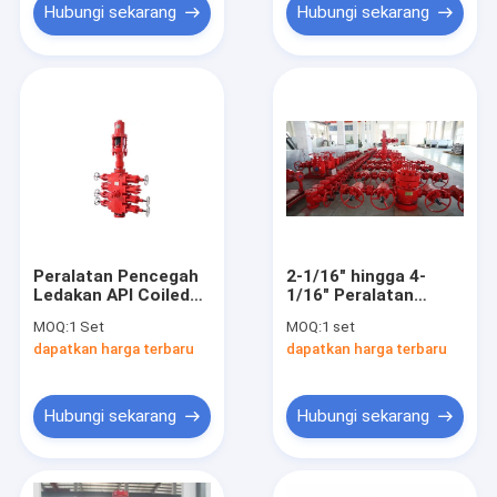
Hubungi sekarang
Hubungi sekarang
Peralatan Pencegah
2-1/16" hingga 4-
Ledakan API Coiled
1/16" Peralatan
Tubing Model BOP 4
Pencegah Ledakan
MOQ:
1 Set
MOQ:
1 set
1/16"
dapatkan harga terbaru
dapatkan harga terbaru
Hubungi sekarang
Hubungi sekarang