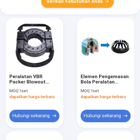
Berikan Kebutuhan Anda
Peralatan VBR
Elemen Pengemasan
Packer Blowout
Bola Peralatan
Preventer Variable
Pencegahan Ledakan
MOQ:
1set
MOQ:
1set
Rubber Seal Standar
Standar API Untuk
dapatkan harga terbaru
dapatkan harga terbaru
API Untuk
Pengeboran Minyak
Pengeboran Minyak
Hubungi sekarang
Hubungi sekarang