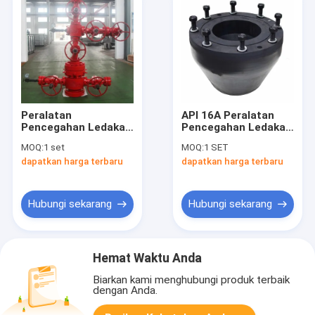
Peralatan
API 16A Peralatan
Pencegahan Ledakan
Pencegahan Ledakan
Pengeboran Minyak
Berputar Inti Karet
MOQ:
1 set
MOQ:
1 SET
BOP
dapatkan harga terbaru
dapatkan harga terbaru
Hubungi sekarang
Hubungi sekarang
Hemat Waktu Anda
Biarkan kami menghubungi produk terbaik
dengan Anda.