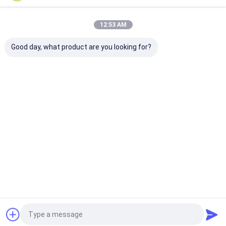
Kategori Kami
12:53 AM
Good day, what product are you looking for?
Bagian Pompa
Liner Pompa Lumpur
Piston Pompa
Lumpur
Lumpur
Rumah
Tentang
Hubungi
Desktop
kita
kami
Site
Sitemap
Privacy Policy
Kualitas
Bagian Pompa Lumpur
Pabrik cina.Copyright © 2026
Shaanxi FORUS Petroleum Machinery Equipment Co., Ltd. All Rights
Reserved.