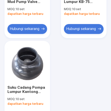
Mud Pump Valve
Lumpur KB-75
Pompa lumpur pengeboran
Body API 7K
Kantong Udara
MOQ:
10 set
MOQ:
10 set
Kapsul Karet /
dapatkan harga terbaru
Komponen Rig Pengeboran
dapatkan harga terbaru
Diafragma / Peredam
Denyut API 7K
Katup Gerbang Dan Katup Bola
Hubungi sekarang
Hubungi sekarang
Segel BOP
Peralatan Pencegah Ledakan
Suku Cadang Rig Workover
Meja Putar Tikar Anti Slip
Alat Kepala Sumur
Suku Cadang Pompa
Pipa Pengeboran Casing
Lumpur Kantong
Udara / Diafragma /
MOQ:
10 set
Peredam Denyut API
Baja paduan khusus
dapatkan harga terbaru
7K