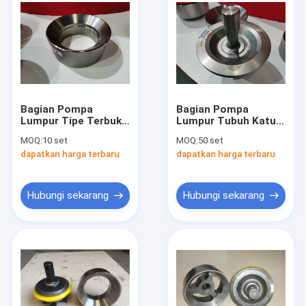
Bagian Pompa
Bagian Pompa
Lumpur Tipe Terbuka
Lumpur Tubuh Katup
Kursi Katup MK Untuk
Untuk Komponen
MOQ:
10 set
MOQ:
50 set
Komponen
Pengeboran
dapatkan harga terbaru
dapatkan harga terbaru
Pengeboran Ladang
Lapangan Minyak MK-
Minyak
RN7-V1
Hubungi sekarang
Hubungi sekarang
Beranda
Produk
Video