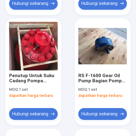
Hubungi sekarang
Hubungi sekarang
Penutup Untuk Suku
RS F-1600 Gear Oil
Cadang Pompa
Pump Bagian Pompa
Lumpur Peredam
Lumpur 1450rpm 40L
MOQ:
1 set
MOQ:
1 set
Pulsa
/ mnt
dapatkan harga terbaru
dapatkan harga terbaru
Hubungi sekarang
Hubungi sekarang