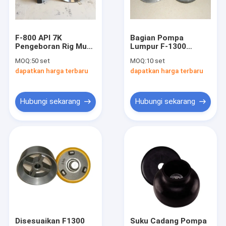
Tentang Kami
Tur Pabrik
F-800 API 7K
Bagian Pompa
Pengeboran Rig Mud
Lumpur F-1300
Kontrol Kualitas
Pump Parts PU Insert
Pompa Lumpur Valve
MOQ:
50 set
MOQ:
10 set
Valve Assembly
Body Valve Seat
dapatkan harga terbaru
dapatkan harga terbaru
Untuk Pengeboran
Hubungi Kami
Lapangan Minyak
Berita
Hubungi sekarang
Hubungi sekarang
Kasus
Bagian Pompa Lumpur
Liner Pompa Lumpur
Piston Pompa Lumpur
Disesuaikan F1300
Suku Cadang Pompa