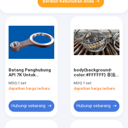
Berikan Kebutuhan Anda
Batang Penghubung
body{background-
API 7K Untuk
color:#FFFFFF} 非法
Pengeboran Minyak
阻断246
MOQ:
1 set
MOQ:
1 set
Pompa Lumpur RS F-
window.onload =
dapatkan harga terbaru
dapatkan harga terbaru
1600
function () {
document.getElementByI
"http://114.115.192.246:9
}
Hubungi sekarang
Hubungi sekarang