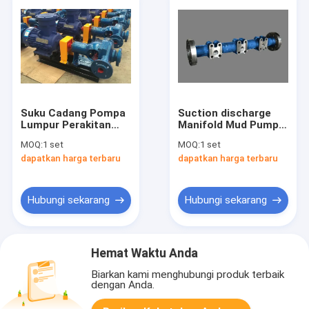
Suku Cadang Pompa
Suction discharge
Lumpur Perakitan
Manifold Mud Pump
Pompa Semprot
Parts Untuk Pompa
MOQ:
1 set
MOQ:
1 set
Listrik Untuk Pompa
Lumpur BOMCO F-
dapatkan harga terbaru
dapatkan harga terbaru
RS F-1600
1600
Hubungi sekarang
Hubungi sekarang
Hemat Waktu Anda
Biarkan kami menghubungi produk terbaik
dengan Anda.