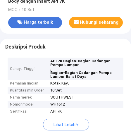
Body dengan Insert API 7K
MOQ：10 Set
Harga terbaik
Hubungi sekarang
Deskripsi Produk
API 7K Bagian-Bagian Cadangan
Pompa Lumpur
Cahaya Tinggi
,
Bagian-Bagian Cadangan Pompa
Lumpur Barat Daya
Kemasan rincian
Kotak Kayu
Kuantitas min Order
10 Set
Nama merek
SOUTHWEST
Nomor model
WH1612
Sertifikasi
API 7K
Lihat Lebih