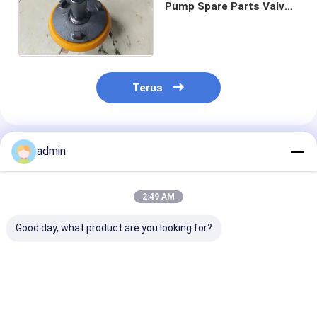
Pump Spare Parts Valve
Body dengan Insert API
7K
Terus
Rekomendasi Produk
admin
2:49 AM
Good day, what product are you looking for?
Bagian Pompa
Suku Cadang Pompa
Bagian Pompa
Lumpur Tipe
Lumpur Tipe
Lumpur Tubuh
Terbuka Kursi Katup
Terbuka FB-1600
Untuk Kompon