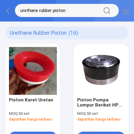
Urethane Rubber Piston
(16)
Piston Karet Uretan
Piston Pompa
Lumpur Berikat HPHT
Urethane RS F-1600
MOQ:
50 set
MOQ:
50 set
Rubber
dapatkan harga terbaru
dapatkan harga terbaru