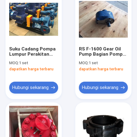
Suku Cadang Pompa
RS F-1600 Gear Oil
Lumpur Perakitan
Pump Bagian Pompa
Pompa Semprot
Lumpur 1450rpm 40L
MOQ:
1 set
MOQ:
1 set
Listrik Untuk Pompa
/ mnt
dapatkan harga terbaru
dapatkan harga terbaru
RS F-1600
Hubungi sekarang
Hubungi sekarang
Beranda
Produk
Video