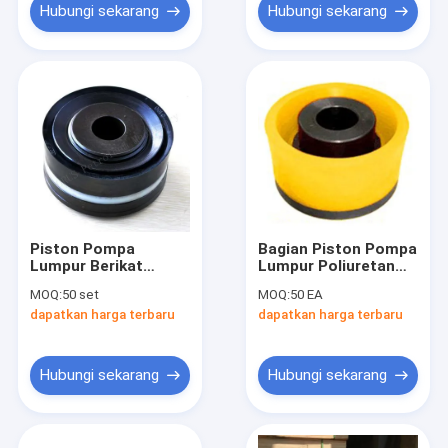
Hubungi sekarang
Hubungi sekarang
Piston Pompa
Bagian Piston Pompa
Lumpur Berikat
Lumpur Poliuretan
Uretan Kekerasan
Tempa 5" × 6" FG-
MOQ:
50 set
MOQ:
50 EA
Ganda RS F-1600
FXG
dapatkan harga terbaru
dapatkan harga terbaru
AISI4140
Hubungi sekarang
Hubungi sekarang