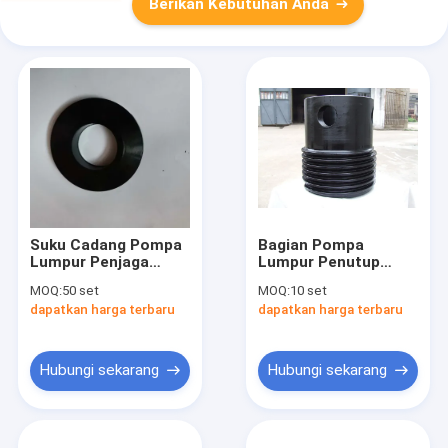
Berikan Kebutuhan Anda
Suku Cadang Pompa
Bagian Pompa
Lumpur Penjaga
Lumpur Penutup
Lumpur Berkualitas
Silinder
MOQ:
50 set
MOQ:
10 set
Tinggi Untuk Pompa
dapatkan harga terbaru
dapatkan harga terbaru
Lumpur RS F-1600
Hubungi sekarang
Hubungi sekarang