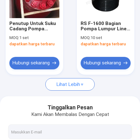
Tentang Kami
Tur Pabrik
Penutup Untuk Suku
RS F-1600 Bagian
Cadang Pompa
Pompa Lumpur Liner
Kontrol Kualitas
Lumpur Peredam
Tekan Penutup
MOQ:
1 set
MOQ:
10 set
Pulsa
Pengeboran Minyak
dapatkan harga terbaru
dapatkan harga terbaru
35CrMo
Hubungi Kami
Berita
Hubungi sekarang
Hubungi sekarang
Kasus
Lihat Lebih
Bagian Pompa Lumpur
Tinggalkan Pesan
Kami Akan Membalas Dengan Cepat
Liner Pompa Lumpur
Piston Pompa Lumpur