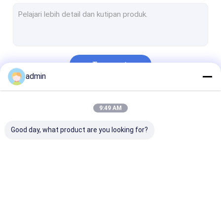
Pompa lumpur pengeboran
Komponen Rig Pengeboran
Katup Gerbang Dan Katup Bola
Terus
Segel BOP
admin
Peralatan Pencegah Ledakan
Kategori Kami
9:49 AM
Suku Cadang Rig Workover
Good day, what product are you looking for?
Meja Putar Tikar Anti Slip
Alat Kepala Sumur
Pipa Pengeboran Casing
Bagian Pompa
Liner Pompa Lumpur
Piston Pompa
Baja paduan khusus
Lumpur
Lumpur