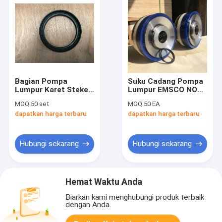
Bagian Pompa
Suku Cadang Pompa
Lumpur Karet Steker
Lumpur EMSCO NOV
Bawah Untuk
GD BOMCO
MOQ:
50 set
MOQ:
50 EA
Peredam Denyut
Pengeboran Minyak
dapatkan harga terbaru
dapatkan harga terbaru
Untuk RS F-1600
7500Psi
Hubungi sekarang
Hubungi sekarang
Hemat Waktu Anda
Biarkan kami menghubungi produk terbaik
dengan Anda.